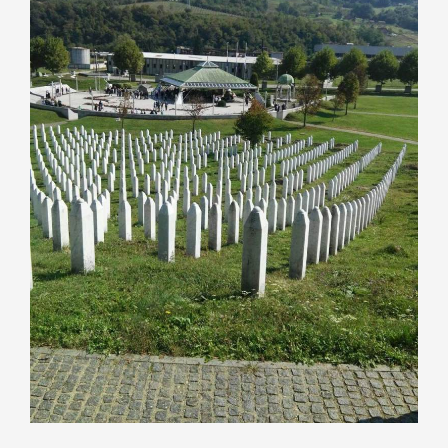
Nastava
Učenici
Školske vijesti
Obavještenja
Vijeće roditelja
Kontakt