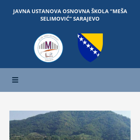
Skip
JAVNA USTANOVA OSNOVNA ŠKOLA “MEŠA
to
SELIMOVIĆ” SARAJEVO
content
Toggle
Navigation
Početna
O školi