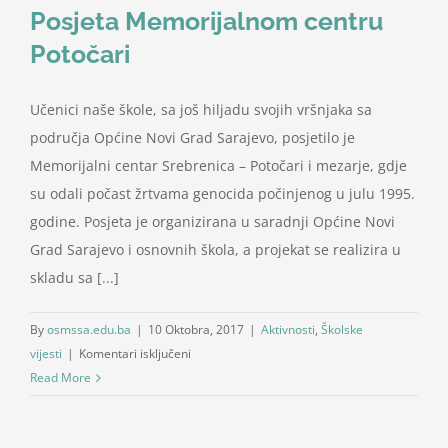
Posjeta Memorijalnom centru
Potočari
Učenici naše škole, sa još hiljadu svojih vršnjaka sa
područja Općine Novi Grad Sarajevo, posjetilo je
Memorijalni centar Srebrenica – Potočari i mezarje, gdje
su odali počast žrtvama genocida počinjenog u julu 1995.
godine. Posjeta je organizirana u saradnji Općine Novi
Grad Sarajevo i osnovnih škola, a projekat se realizira u
skladu sa [...]
By
osmssa.edu.ba
|
10 Oktobra, 2017
|
Aktivnosti
,
Školske
za
vijesti
|
Komentari isključeni
Posjeta
Read More
Memorijalnom
centru